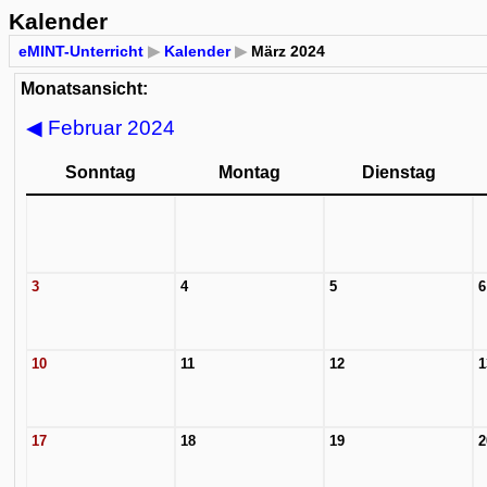
Kalender
eMINT-Unterricht
▶
Kalender
▶
März 2024
Monatsansicht:
◀
Februar 2024
Sonntag
Montag
Dienstag
3
4
5
6
10
11
12
1
17
18
19
2