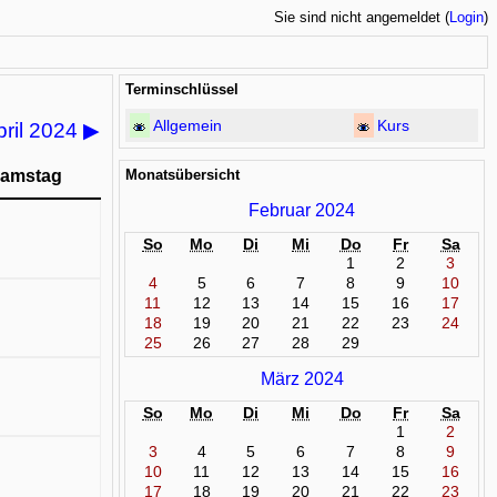
Sie sind nicht angemeldet (
Login
)
Terminschlüssel
Allgemein
Kurs
pril 2024
▶
amstag
Monatsübersicht
Februar 2024
So
Mo
Di
Mi
Do
Fr
Sa
1
2
3
4
5
6
7
8
9
10
11
12
13
14
15
16
17
18
19
20
21
22
23
24
25
26
27
28
29
März 2024
So
Mo
Di
Mi
Do
Fr
Sa
1
2
3
4
5
6
7
8
9
10
11
12
13
14
15
16
17
18
19
20
21
22
23