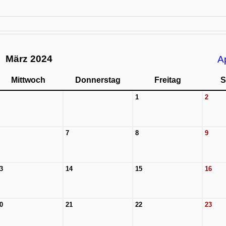
März 2024
A
Mittwoch
Donnerstag
Freitag
S
1
2
7
8
9
3
14
15
16
0
21
22
23